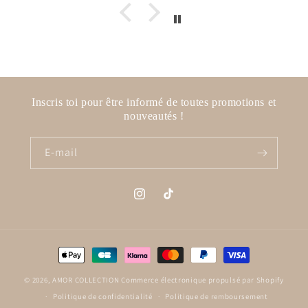
Inscris toi pour être informé de toutes promotions et
nouveautés !
E-mail
Instagram
TikTok
Moyens
de
© 2026,
AMOR COLLECTION
Commerce électronique propulsé par Shopify
paiement
Politique de confidentialité
Politique de remboursement