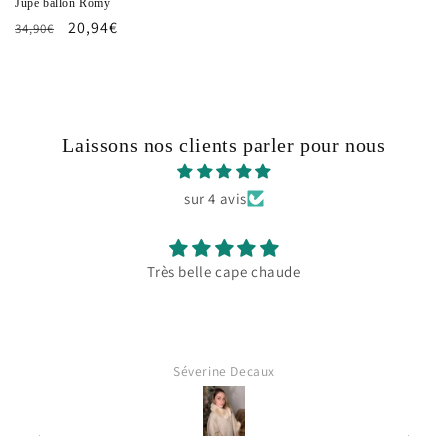
Jupe ballon Romy
Prix
Prix
20,94€
34,90€
habituel
promotionnel
Laissons nos clients parler pour nous
sur 4 avis
Très belle cape chaude
Séverine Decaux