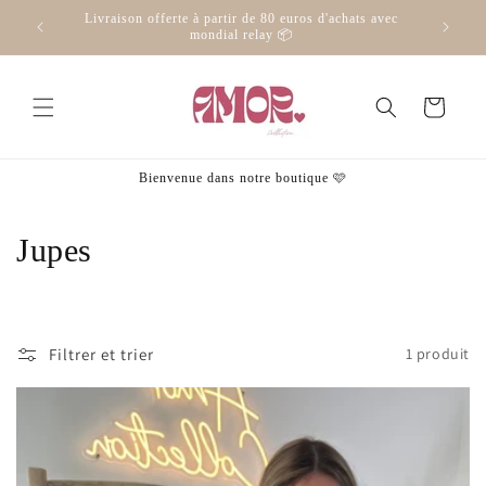
et
ode
Livraison offerte à partir de 80 euros d'achats avec
passer
mondial relay 📦
au
contenu
Panier
Bienvenue dans notre boutique 🩷
C
Jupes
o
l
Filtrer et trier
1 produit
l
e
c