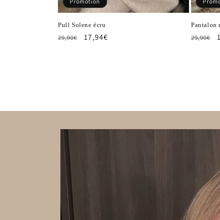
Promotion
Promo
Pull Solene écru
Pantalon 
Prix
Prix
17,94€
Prix
29,90€
29,90€
habituel
promotionnel
habitue