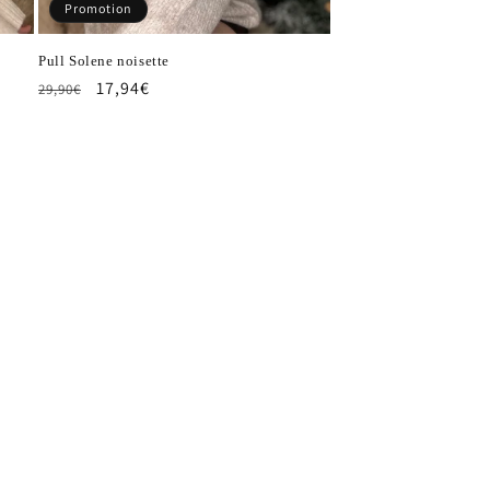
Promotion
Pull Solene noisette
Prix
Prix
17,94€
29,90€
habituel
promotionnel