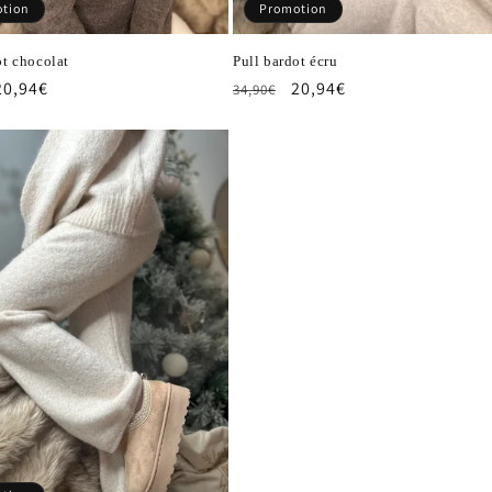
tion
Promotion
ot chocolat
Pull bardot écru
Prix
20,94€
Prix
Prix
20,94€
34,90€
l
promotionnel
habituel
promotionnel