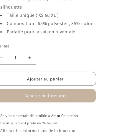
silhouette
Taille unique ( XS au XL )
Composition : 65% polyester , 35% coton
Parfaite pour la saison hivernale
ntité
antité
Réduire
Augmenter
la
la
quantité
quantité
de
de
Ajouter au panier
Cape
Cape
Mila
Mila
Acheter maintenant
Service de retrait disponible à
Amor Collection
Habituellement prête en 24 heures
Afficher les informations de la boutique