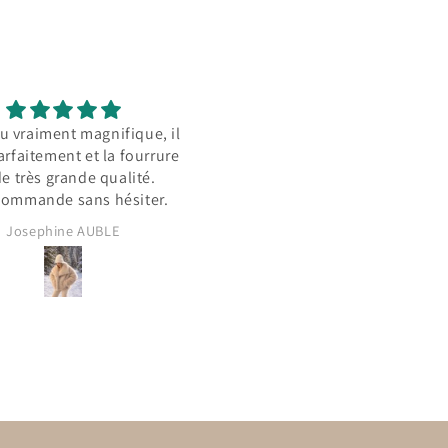
au et tombe parfaitement
Célia Duque Pereira