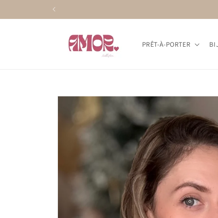
et
passer
au
contenu
PRÊT-À-PORTER
BI
Passer aux
informations
produits