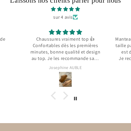
Laissons nos clients parler pour nous
sur 4 avis
op 👍
Manteau vraiment magnifique, il
Trop be
emières
taille parfaitement et la fourrure
t design
est de très grande qualité.
de sans
Je recommande sans hésiter.
Josephine AUBLE