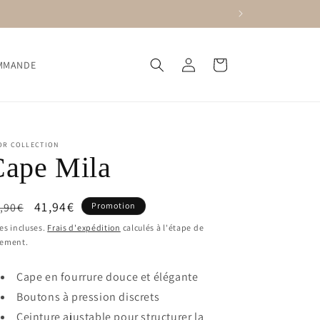
Connexion
Panier
OMMANDE
OR COLLECTION
Cape Mila
ix
Prix
41,94€
,90€
Promotion
bituel
promotionnel
es incluses.
Frais d'expédition
calculés à l'étape de
iement.
Cape en fourrure douce et élégante
Boutons à pression discrets
Ceinture ajustable pour structurer la