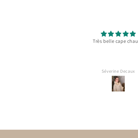
Très belle cape chaude
Chaussures vraiment t
Confortables dès les pr
minutes, bonne qualité e
au top. Je les recomman
hésiter !
Séverine Decaux
Josephine AUBLE