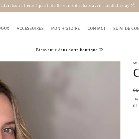
Livraison offerte à partir de 80 euros d'achats avec mondial relay 📦
JOUX
ACCESSOIRES
MON HISTOIRE
CONTACT
SUIVI DE C
Bienvenue dans notre boutique 🩷
AM
Pr
69
ha
Tax
pa