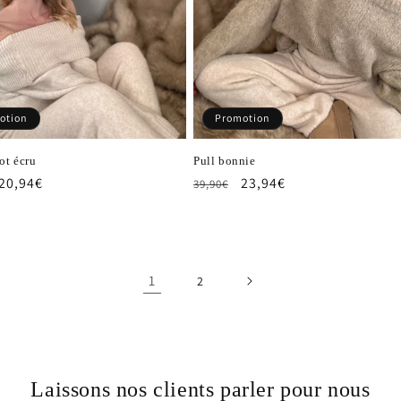
otion
Promotion
ot écru
Pull bonnie
Prix
20,94€
Prix
Prix
23,94€
39,90€
el
promotionnel
habituel
promotionnel
1
2
Laissons nos clients parler pour nous