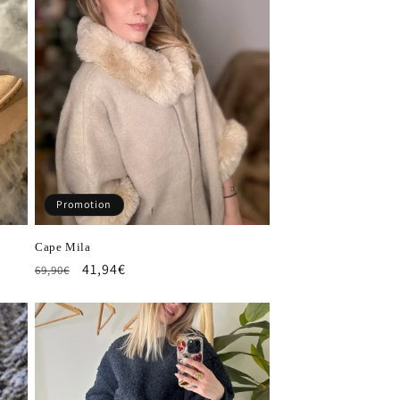
Promotion
Cape Mila
Prix
Prix
41,94€
69,90€
habituel
promotionnel