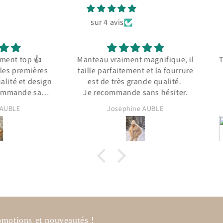
sur 4 avis
op 👍
Manteau vraiment magnifique, il
Trop be
emières
taille parfaitement et la fourrure
t design
est de très grande qualité.
de sans
Je recommande sans hésiter.
Josephine AUBLE
romotions et nouveautés !