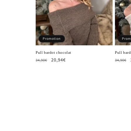
Promotion
Prom
Pull bardot chocolat
Pull bard
Prix
Prix
20,94€
Prix
34,90€
34,90€
habituel
promotionnel
habitu