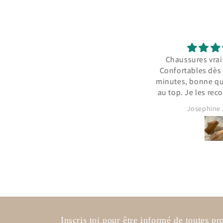
Très belle cape chaude
Chaussures vraiment t
Confortables dès les pr
minutes, bonne qualité e
au top. Je les recomman
hésiter !
Séverine Decaux
Josephine AUBLE
Inscris toi pour être informé de toutes p