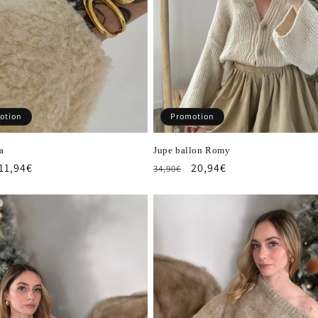
otion
Promotion
a
Jupe ballon Romy
Prix
11,94€
Prix
Prix
20,94€
34,90€
el
promotionnel
habituel
promotionnel