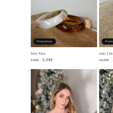
Promotion
Prom
Jonc Alya
Jonc Lén
Prix
Prix
5,94€
Prix
9,90€
19,90€
habituel
promotionnel
habitu