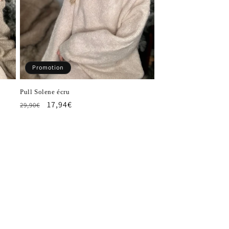
Promotion
Pull Solene écru
Prix
Prix
17,94€
29,90€
habituel
promotionnel