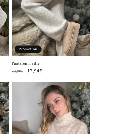
Promotion
Pantalon maille
Prix
Prix
17,94€
29,90€
habituel
promotionnel