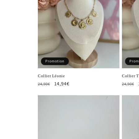
Promotion
Prom
Collier Léonie
Collier T
Prix
Prix
14,94€
Prix
24,90€
24,90€
habituel
promotionnel
habitu