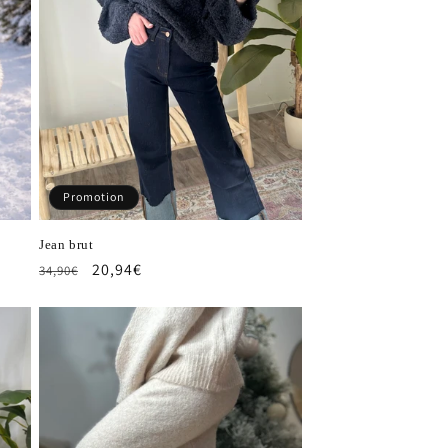
Promotion
Jean brut
Prix
Prix
20,94€
34,90€
habituel
promotionnel